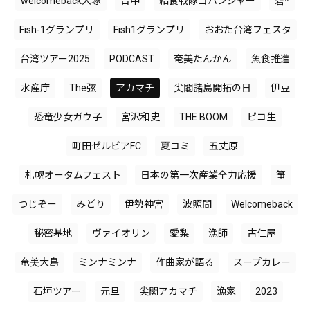
welcomeback大塚
台中
給食戦隊ゴハンジャー
碧*
Fish-1グランプリ
Fish1グランプリ
おおた台湾フェスタ
台湾ツアー2025
PODCAST
奄美たんかん
魚食推進
水産庁
The弦
アカマチ
尖閣諸島開拓の日
伊豆
恐竜少女ガウ子
宮沢和史
THE BOOM
ピコ生
町田ゼルビアFC
夏コミ
五丈原
札幌オータムフェスト
日本の第一次産業全力応援
箏
つじぞー
みどり
伊勢神宮
波照間
Welcomeback
秘密基地
ヴァイオリン
愛梨
漁師
古仁屋
奄美大島
ミンナミンナ
作曲家が語る
スープカレー
石垣ツアー
元旦
尖閣アカマチ
漁家
2023