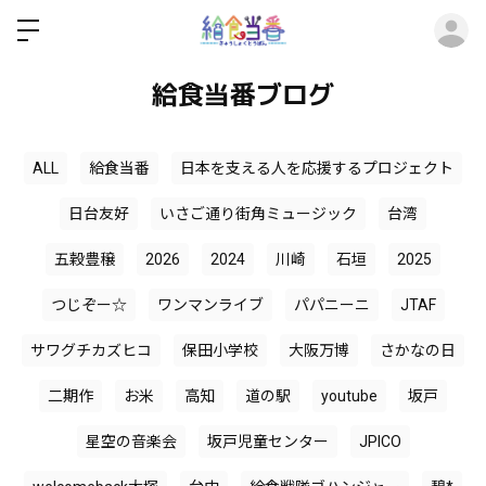
ロ
給食当番ブログ
ALL
給食当番
日本を支える人を応援するプロジェクト
日台友好
いさご通り街角ミュージック
台湾
五穀豊穣
2026
2024
川崎
石垣
2025
つじぞー☆
ワンマンライブ
パパニーニ
JTAF
サワグチカズヒコ
保田小学校
大阪万博
さかなの日
二期作
お米
高知
道の駅
youtube
坂戸
星空の音楽会
坂戸児童センター
JPICO