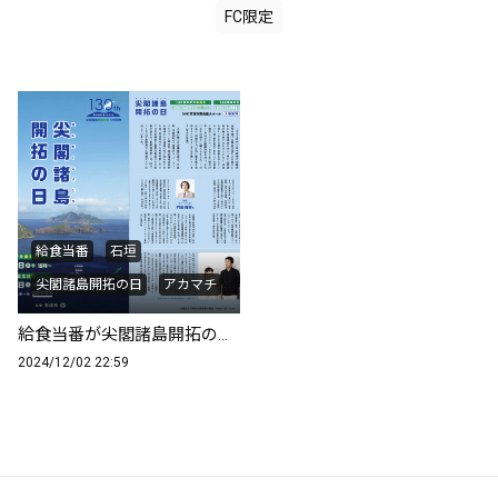
FC限定
給食当番
石垣
尖閣諸島開拓の日
アカマチ
給食当番が尖閣諸島開拓の日記念式典で演奏致します！
2024/12/02 22:59