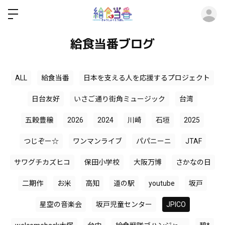
ロ
給食当番ブログ
ALL
給食当番
日本を支える人を応援するプロジェクト
日台友好
いさご通り街角ミュージック
台湾
五穀豊穣
2026
2024
川崎
石垣
2025
つじぞー☆
ワンマンライブ
パパニーニ
JTAF
サワグチカズヒコ
保田小学校
大阪万博
さかなの日
二期作
お米
高知
道の駅
youtube
坂戸
星空の音楽会
坂戸児童センター
JPICO