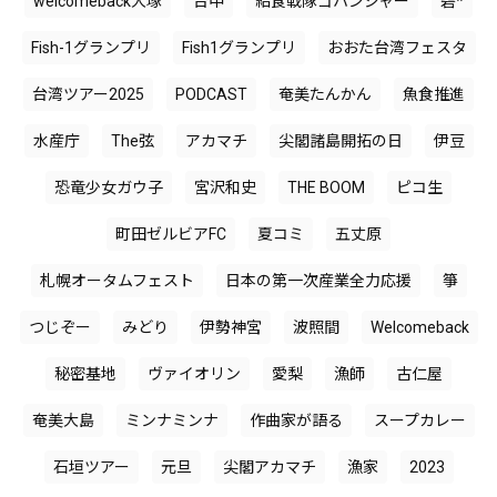
welcomeback大塚
台中
給食戦隊ゴハンジャー
碧*
Fish-1グランプリ
Fish1グランプリ
おおた台湾フェスタ
台湾ツアー2025
PODCAST
奄美たんかん
魚食推進
水産庁
The弦
アカマチ
尖閣諸島開拓の日
伊豆
恐竜少女ガウ子
宮沢和史
THE BOOM
ピコ生
町田ゼルビアFC
夏コミ
五丈原
札幌オータムフェスト
日本の第一次産業全力応援
箏
つじぞー
みどり
伊勢神宮
波照間
Welcomeback
秘密基地
ヴァイオリン
愛梨
漁師
古仁屋
奄美大島
ミンナミンナ
作曲家が語る
スープカレー
石垣ツアー
元旦
尖閣アカマチ
漁家
2023