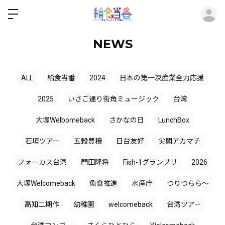
ロ
NEWS
ALL
給食当番
2024
日本の第一次産業全力応援
2025
いさご通り街角ミュージック
台湾
大塚Welbomeback
さかなの日
LunchBox
石垣ツアー
五穀豊穣
日台友好
尖閣アカマチ
フォーカス台湾
門田隆将
Fish-1グランプリ
2026
大塚Welcomeback
魚食推進
水産庁
つりつらら〜
高知二期作
幼稚園
welcomeback
台湾ツアー