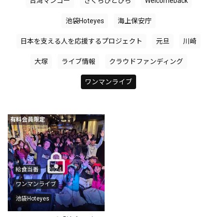
台湾マンゴー
さくらひとひら
Welcomeback
池袋Hoteyes
海上保安庁
日本を支える人を応援するプロジェクト
元旦
川崎
大塚
ライブ情報
クラウドファンディング
ワンマンライブ
有料会員限定
給食当番
2024
ワンマンライブ
池袋Hoteyes