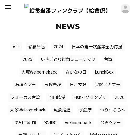
ロ
NEWS
ALL
給食当番
2024
日本の第一次産業全力応援
2025
いさご通り街角ミュージック
台湾
大塚Welbomeback
さかなの日
LunchBox
石垣ツアー
五穀豊穣
日台友好
尖閣アカマチ
フォーカス台湾
門田隆将
Fish-1グランプリ
2026
大塚Welcomeback
魚食推進
水産庁
つりつらら〜
高知二期作
幼稚園
welcomeback
台湾ツアー