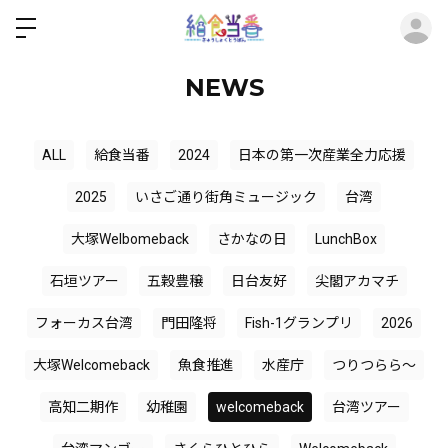
ロ
NEWS
ALL
給食当番
2024
日本の第一次産業全力応援
2025
いさご通り街角ミュージック
台湾
大塚Welbomeback
さかなの日
LunchBox
石垣ツアー
五穀豊穣
日台友好
尖閣アカマチ
フォーカス台湾
門田隆将
Fish-1グランプリ
2026
大塚Welcomeback
魚食推進
水産庁
つりつらら〜
高知二期作
幼稚園
welcomeback
台湾ツアー